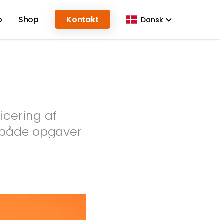
b
Shop
Kontakt
Dansk
icering af
 både opgaver