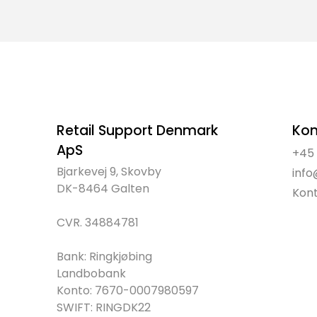
Retail Support Denmark
Kon
ApS
+45 
Bjarkevej 9, Skovby

info
DK-8464 Galten

Kon
CVR. 34884781

Bank: Ringkjøbing 
Landbobank

Konto: 7670-0007980597

SWIFT: RINGDK22
