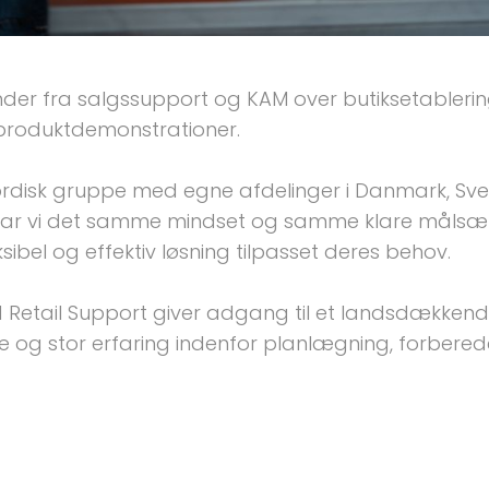
der fra salgssupport og KAM over butiksetablerin
roduktdemonstrationer. 

nordisk gruppe med egne afdelinger i Danmark, Sve
de har vi det samme mindset og samme klare målsæt
sibel og effektiv løsning tilpasset deres behov. 

Retail Support giver adgang til et landsdækkend
 og stor erfaring indenfor planlægning, forberedel