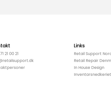
takt
Links
71 21 00 21
Retail Support Nor
@retailsupport.dk
Retail Repair Den
taktpersoner
In House Design
Inventarsnedkerie