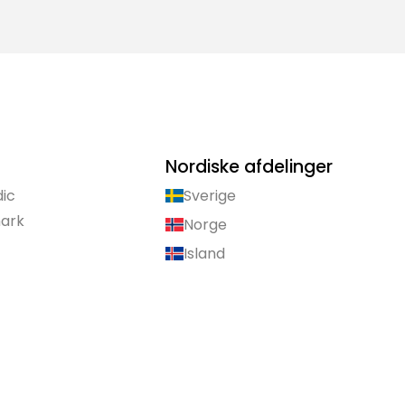
Nordiske afdelinger
dic
Sverige
mark
Norge
Island
t